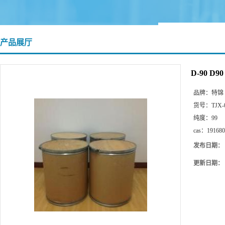
产品展厅
D-90 D
品牌：
特锦
货号：
TJX-
纯度：
99
cas：
191680
发布日期：
更新日期：