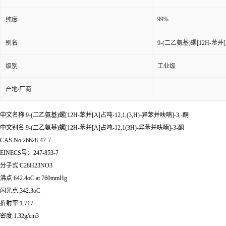
99%
纯度
别名
9-(二乙氨基)螺[12H-苯并[A
级别
工业级
产地/厂商
中文名称:9-(二乙氨基)螺[12H-苯并[A]占吨-12,1,(3,H)-异苯并呋喃]-3,-酮
中文别名:9-(二乙氨基)螺[12H-苯并[A]占吨-12,1(3H)-异苯并呋喃]-3-酮
CAS No:26628-47-7
EINECS号：247-853-7
分子式:C28H23NO3
沸点:642.4oC at 760mmHg
闪光点:342.3oC
折射率:1.717
密度:1.32g/cm3