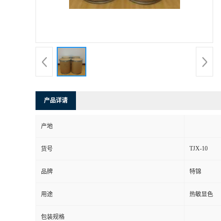
产品详请
产地
TJX-10
货号
品牌
特锦
用途
热敏显色
包装规格