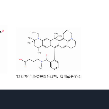
TJ-647N 生物荧光探针试剂，适用单分子检
测和蛋白研
测、超分辨率显微镜 (可根据不同需求来定
制衍生物）