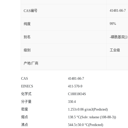
41481-66-7
CAS编号
99%
纯度
别名
-磺酰基双[2
级别
工业级
产地/厂商
CAS
41481-66-7
EINECS
411-570-9
化学式
C18H18O4S
分子量
330.4
密度
1.253±0.06 g/cm3(Predicted)
熔点
138.5 °C(Solv: toluene (108-88-3))
沸点
544.5±50.0 °C(Predicted)